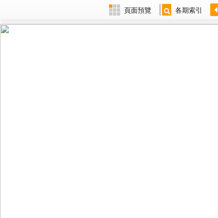
頁面預覽
各期索引