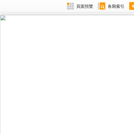
頁面預覽
各期索引