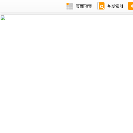
頁面預覽
各期索引