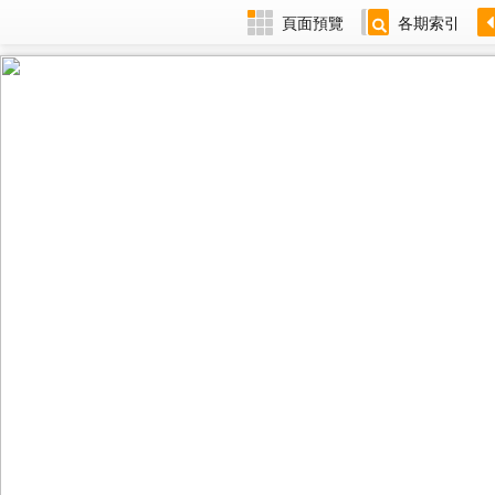
頁面預覽
各期索引