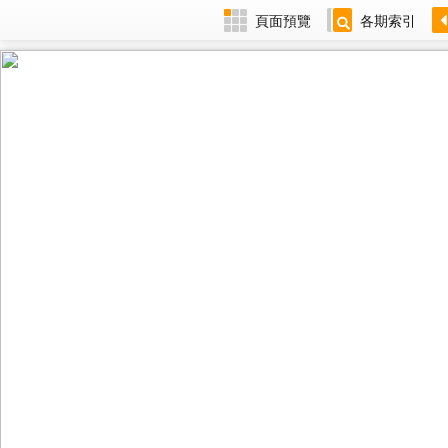
頁面預覽
各期索引