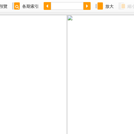
預覽
各期索引
放大
縮