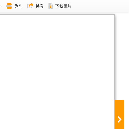
小
列印
轉寄
下載圖片