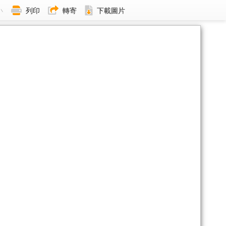
小
列印
轉寄
下載圖片