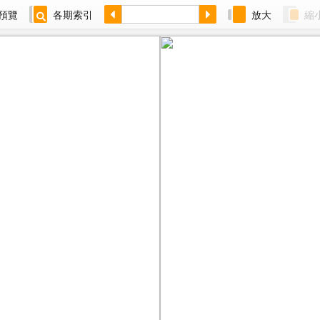
預覽
各期索引
放大
縮