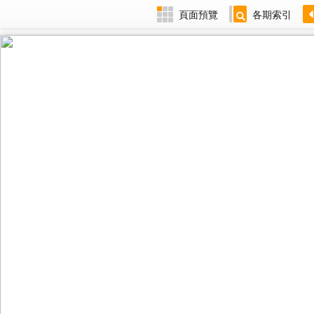
頁面預覽
各期索引