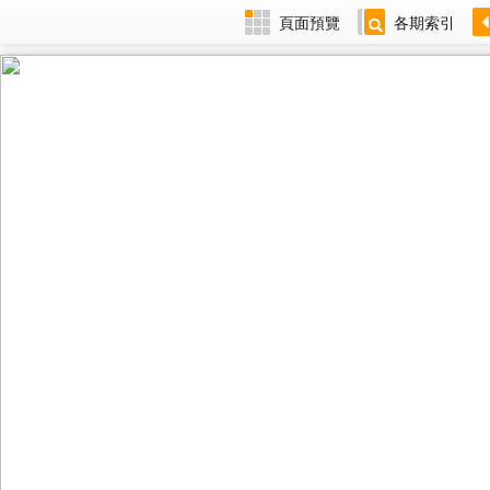
頁面預覽
各期索引