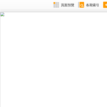
頁面預覽
各期索引