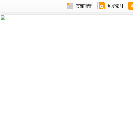
頁面預覽
各期索引