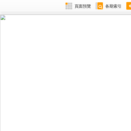
頁面預覽
各期索引