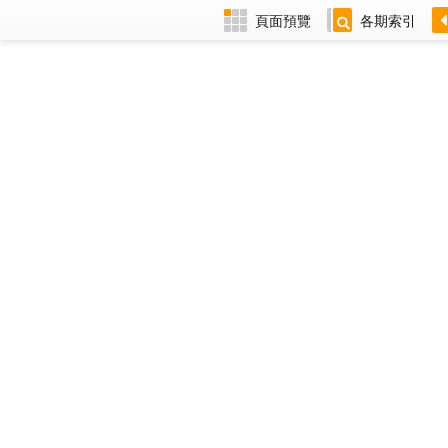
頁面預覽
各期索引