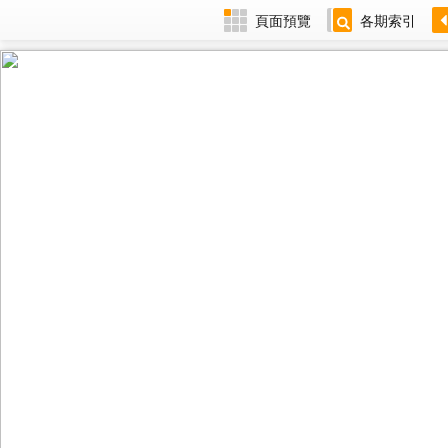
頁面預覽
各期索引