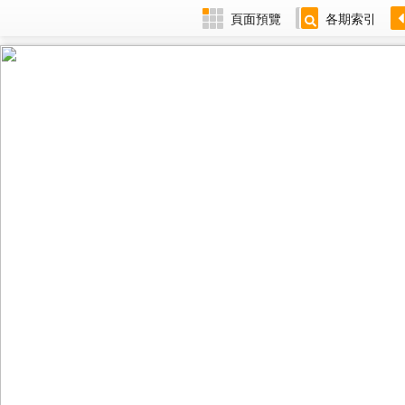
頁面預覽
各期索引