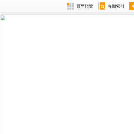
頁面預覽
各期索引