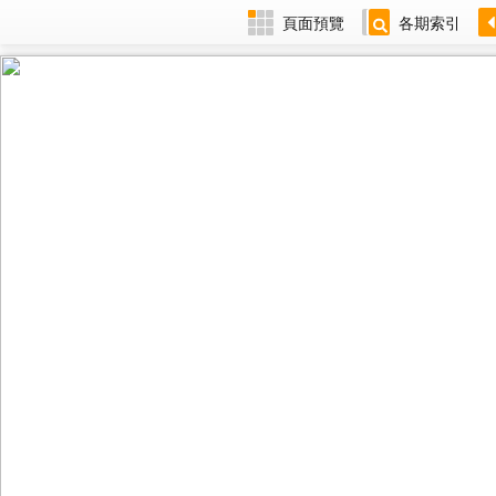
頁面預覽
各期索引