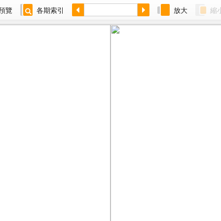
預覽
各期索引
放大
縮