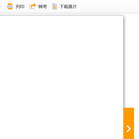
小
列印
轉寄
下載圖片