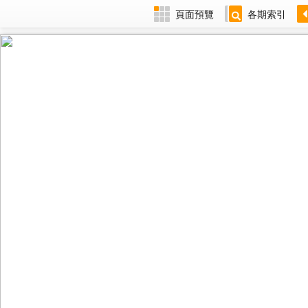
頁面預覽
各期索引