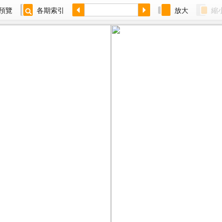
預覽
各期索引
放大
縮