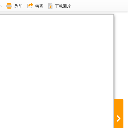
小
列印
轉寄
下載圖片