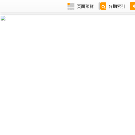
頁面預覽
各期索引