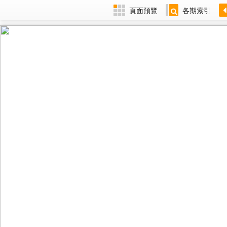
頁面預覽
各期索引