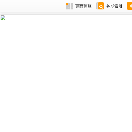
頁面預覽
各期索引