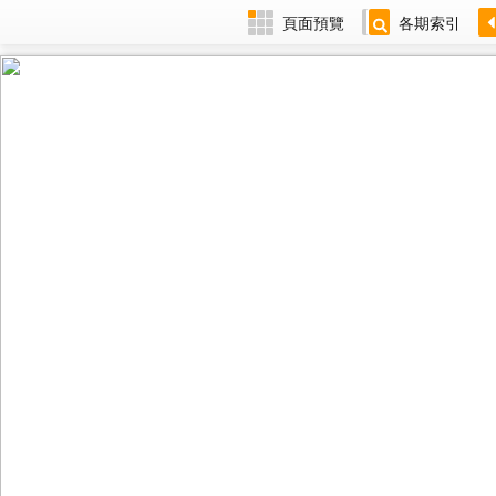
頁面預覽
各期索引