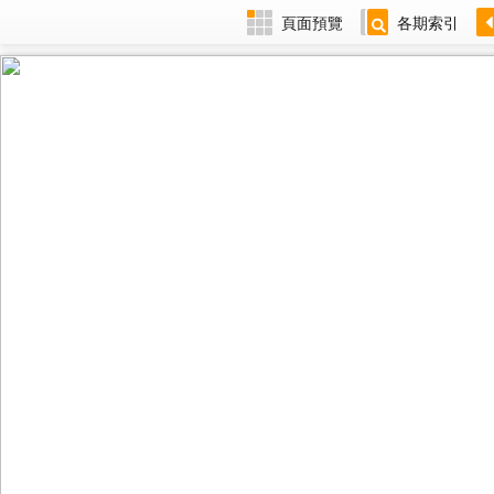
頁面預覽
各期索引