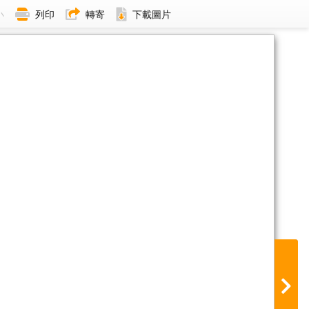
小
列印
轉寄
下載圖片