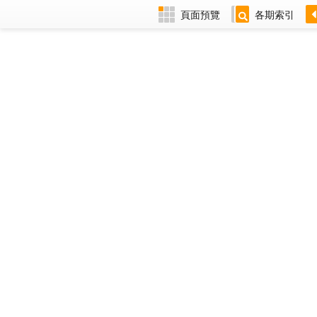
頁面預覽
各期索引