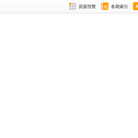
頁面預覽
各期索引