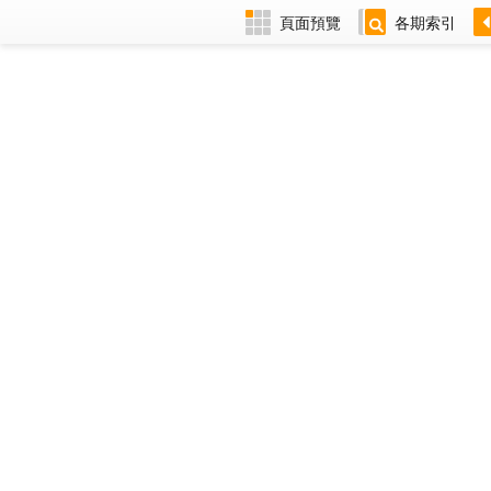
頁面預覽
各期索引