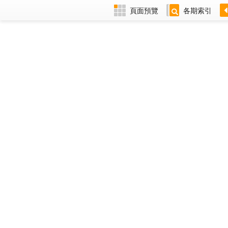
頁面預覽
各期索引