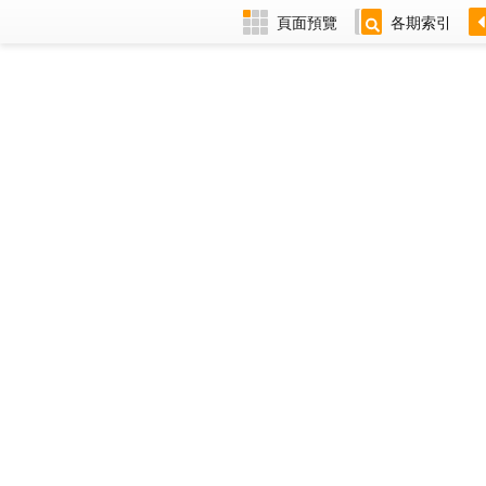
頁面預覽
各期索引