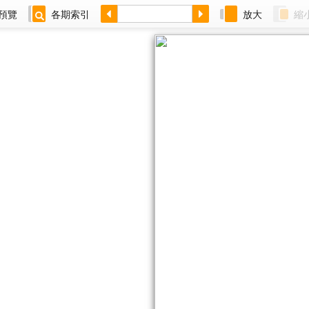
預覽
各期索引
放大
縮