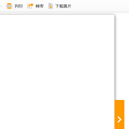
小
列印
轉寄
下載圖片