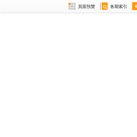
頁面預覽
各期索引