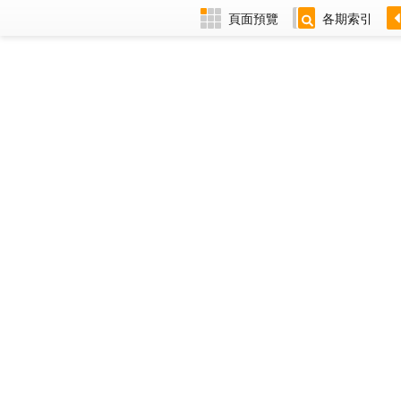
頁面預覽
各期索引