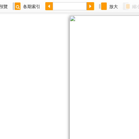
預覽
各期索引
放大
縮