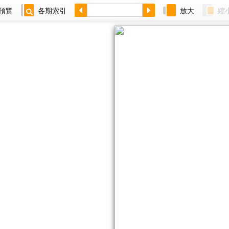
預覽
各期索引
放大
縮