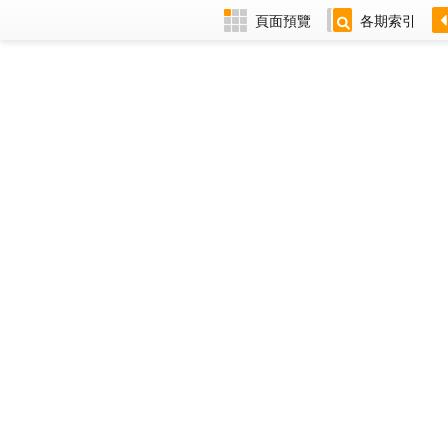
頁面預覽
各期索引