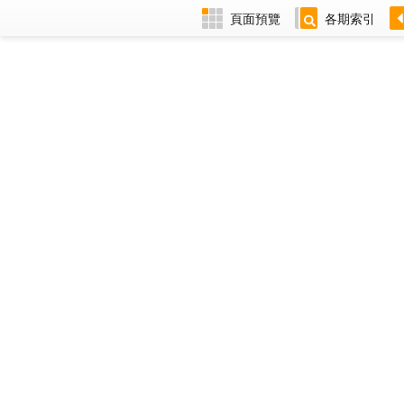
頁面預覽
各期索引