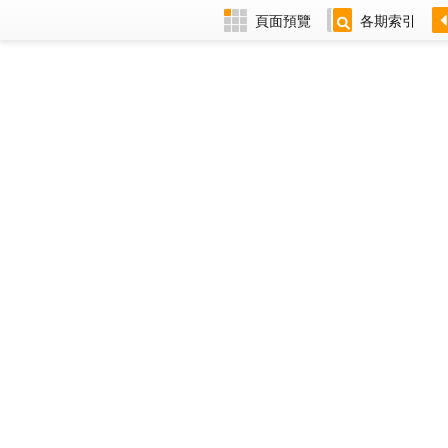
頁面預覽
各期索引