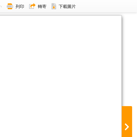
小
列印
轉寄
下載圖片