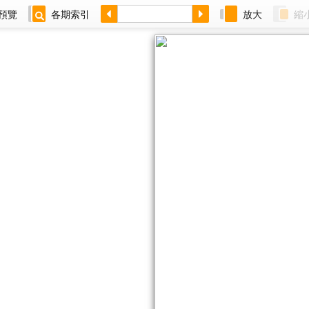
預覽
各期索引
放大
縮