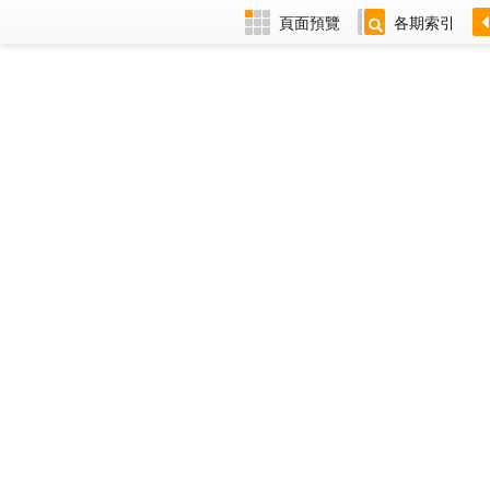
頁面預覽
各期索引