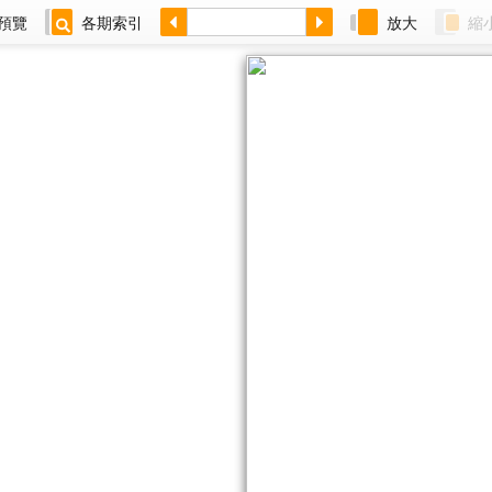
預覽
各期索引
放大
縮