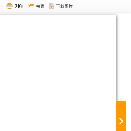
小
列印
轉寄
下載圖片