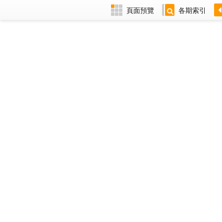
頁面預覽
各期索引