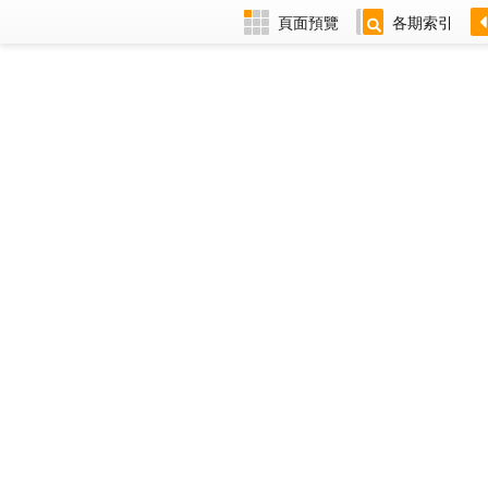
頁面預覽
各期索引