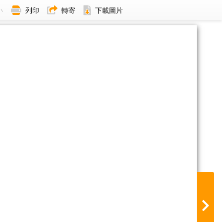
小
列印
轉寄
下載圖片