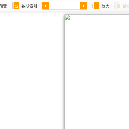
預覽
各期索引
放大
縮