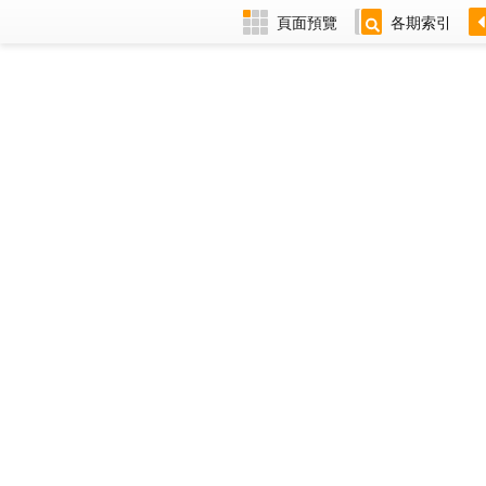
頁面預覽
各期索引