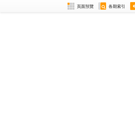
頁面預覽
各期索引