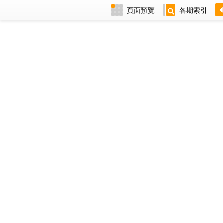
頁面預覽
各期索引