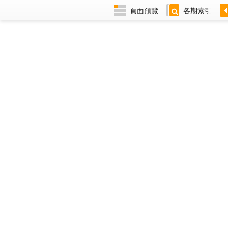
頁面預覽
各期索引