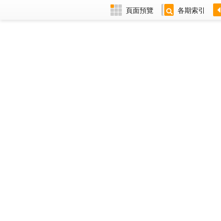
頁面預覽
各期索引